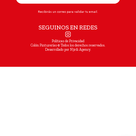
Recibirás un correo para validar tu email.
SEGUINOS EN REDES
Políticas de Privacidad
Colón Pinturerías © Todos los derechos reservados.
Desarrollado por N3rdi Agency.