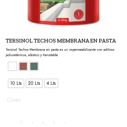
TERSINOL TECHOS MEMBRANA EN PASTA
Tersinol Techos Membrana en pasta es un impermeabilizante con aditivos
poliuretánicos, elástico y transitable.
10 Lts
20 Lts
4 Lts
Clear
1
2
3
4
5
→