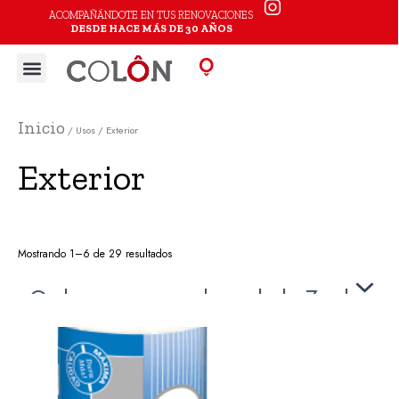
Ir
ACOMPAÑÁNDOTE EN TUS RENOVACIONES
DESDE HACE MÁS DE 30 AÑOS
al
Menu
contenido
Inicio
/ Usos / Exterior
Exterior
Mostrando 1–6 de 29 resultados