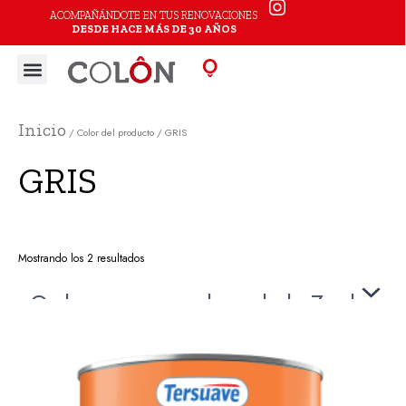
Ir
ACOMPAÑÁNDOTE EN TUS RENOVACIONES
DESDE HACE MÁS DE 30 AÑOS
al
Menu
contenido
Inicio
/ Color del producto / GRIS
GRIS
Mostrando los 2 resultados