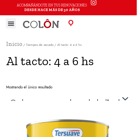
Ir
ACOMPAÑÁNDOTE EN TUS RENOVACIONES
DESDE HACE MÁS DE 30 AÑOS
al
Menu
contenido
Inicio
/ Tiempos de secado / Al tacto: 4 a 6 hs
Al tacto: 4 a 6 hs
Mostrando el único resultado