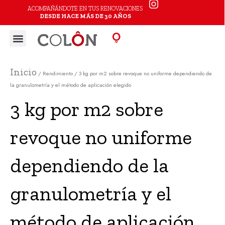
Ir
ACOMPAÑÁNDOTE EN TUS RENOVACIONES
DESDE HACE MÁS DE 30 AÑOS
al
Menu
contenido
Inicio
/ Rendimiento / 3 kg por m2 sobre revoque no uniforme dependiendo de
la granulometría y el método de aplicación elegido
3 kg por m2 sobre
revoque no uniforme
dependiendo de la
granulometría y el
método de aplicación